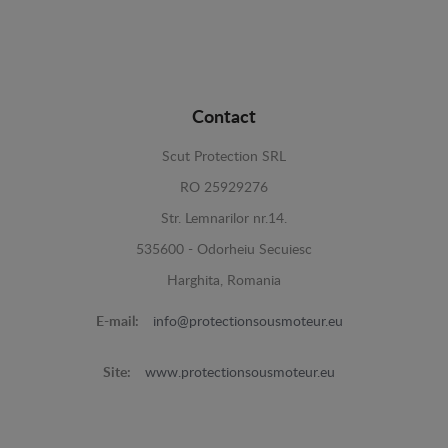
Contact
Scut Protection SRL
RO 25929276
Str. Lemnarilor nr.14.
535600 - Odorheiu Secuiesc
Harghita, Romania
E-mail:
info@protectionsousmoteur.eu
Site:
www.protectionsousmoteur.eu