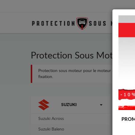
Protection Sous Moteur M
Protection sous moteur pour le moteur et la boîte de 
fixation.
Marques
-18%
SUZUKI
Suzuki Across
PROM
Suzuki Baleno