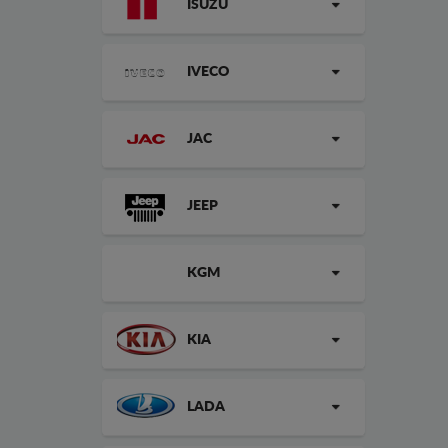
ISUZU
IVECO
JAC
JEEP
KGM
KIA
LADA