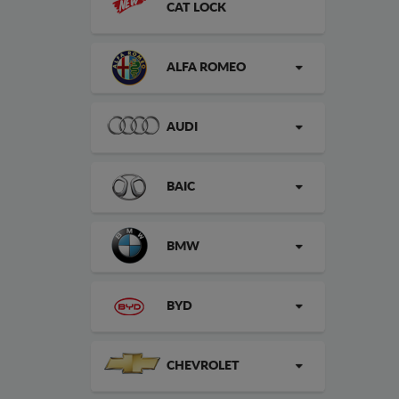
CAT LOCK
ALFA ROMEO
AUDI
BAIC
BMW
BYD
CHEVROLET