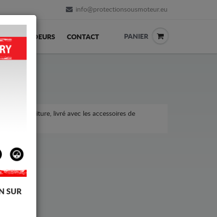
info@protectionsousmoteur.eu
PANIER
REVENDEURS
CONTACT
s sur la voiture, livré avec les accessoires de
N SUR