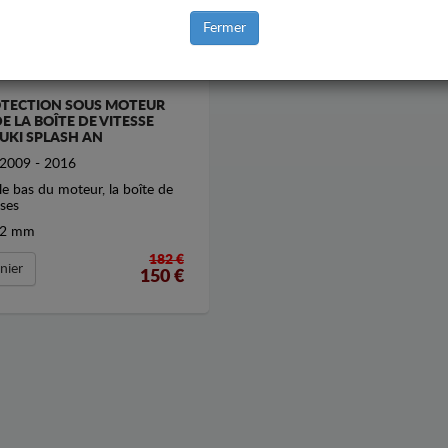
Fermer
TECTION SOUS MOTEUR
DE LA BOÎTE DE VITESSE
UKI SPLASH AN
2009 - 2016
le bas du moteur, la boîte de
sses
2 mm
182 €
nier
150
€