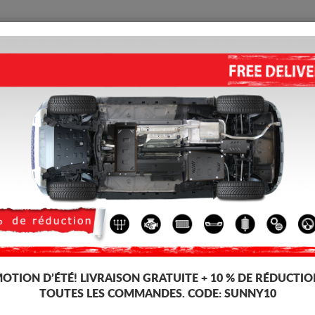
PROTECTION
ACCUEIL
LIVRAISON
AVIS
étallique Suzuki Splash
vitesses, dédiée aux voitures Suzuki Splash. Il est monté sans modification
OTION D’ÉTÉ!
LIVRAISON GRATUITE + 10 % DE RÉDUCTIO
TOUTES LES COMMANDES. CODE:
SUNNY10