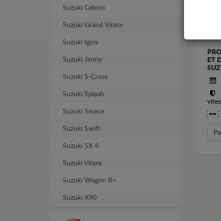
Suzuki Celerio
Suzuki Grand Vitara
Suzuki Ignis
PRO
Suzuki Jimny
ET 
SUZ
Suzuki S-Cross
Suzuki Splash
vite
Suzuki Swace
Suzuki Swift
Pa
Suzuki SX 4
Suzuki Vitara
Suzuki Wagon R+
Suzuki X90