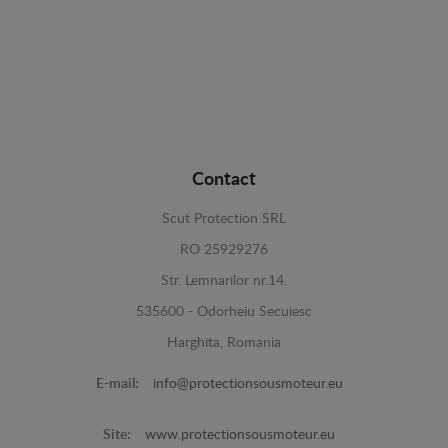
Contact
Scut Protection SRL
RO 25929276
Str. Lemnarilor nr.14.
535600 - Odorheiu Secuiesc
Harghita, Romania
E-mail:
info@protectionsousmoteur.eu
Site:
www.protectionsousmoteur.eu