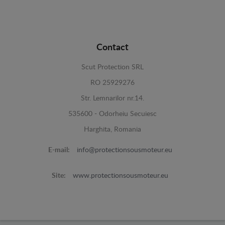
Contact
Scut Protection SRL
RO 25929276
Str. Lemnarilor nr.14.
535600 - Odorheiu Secuiesc
Harghita, Romania
E-mail:
info@protectionsousmoteur.eu
Site:
www.protectionsousmoteur.eu