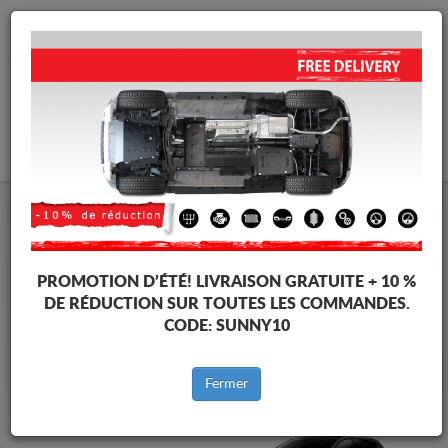
info@protectionsousmoteur.eu
PANIER
Protection Sous Moteur Renault
Protection Sous Moteur Renault Megane
Marques
Marque
PROMOTION D’ÉTÉ!
LIVRAISON GRATUITE + 10 %
DE RÉDUCTION SUR TOUTES LES COMMANDES.
CODE:
SUNNY10
Retour au catalogue
Fermer