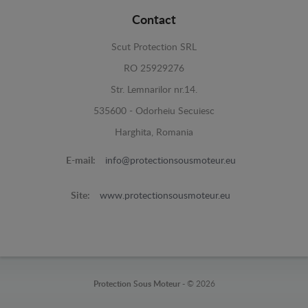
Contact
Scut Protection SRL
RO 25929276
Str. Lemnarilor nr.14.
535600 - Odorheiu Secuiesc
Harghita, Romania
E-mail:
info@protectionsousmoteur.eu
Site:
www.protectionsousmoteur.eu
Protection Sous Moteur -
© 2026