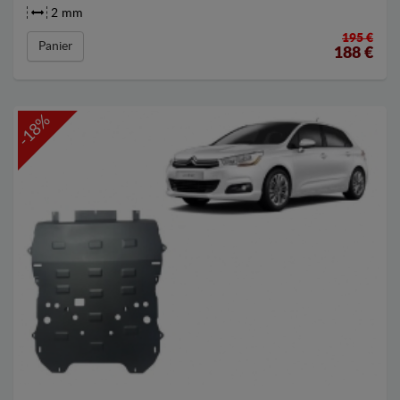
2 mm
195 €
Panier
188
€
-18%