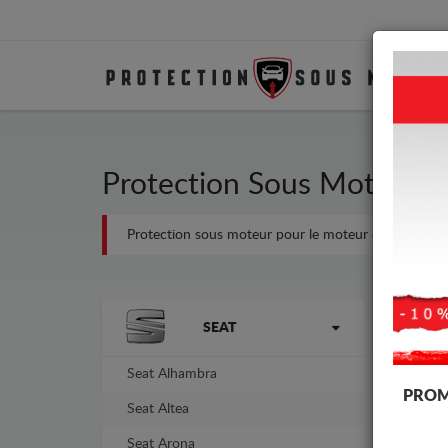
Protection Sous Moteur Mé
Protection sous moteur pour le moteur et la boîte de v
Marques
-5%
SEAT
Seat Alhambra
PROM
Seat Altea
Seat Arona