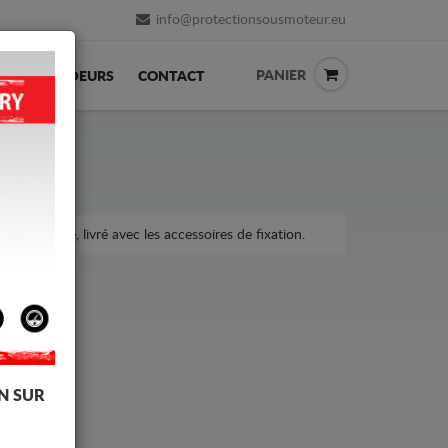
info@protectionsousmoteur.eu
PANIER
REVENDEURS
CONTACT
 la voiture, livré avec les accessoires de fixation.
N SUR