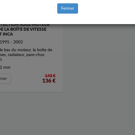
Fermer
TECTION SOUS MOTEUR
DE LA BOÎTE DE VITESSE
T INCA
1995 - 2002
le bas du moteur, la boîte de
sses, radiateur, pare-choc
t
2 mm
143 €
nier
136
€