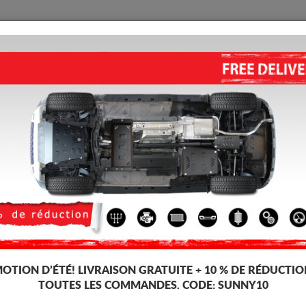
PROTECTION
ACCUEIL
LIVRAISON
AVIS
tallique Seat Inca
itesses, dédiée aux voitures Seat Inca. Il est monté sans modifications sur
OTION D’ÉTÉ!
LIVRAISON GRATUITE + 10 % DE RÉDUCTIO
TOUTES LES COMMANDES. CODE:
SUNNY10