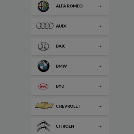
ALFA ROMEO
AUDI
BAIC
BMW
BYD
CHEVROLET
CITROEN