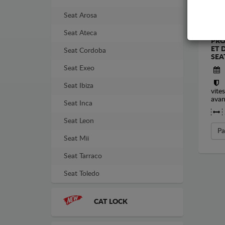
Seat Arosa
Seat Ateca
PRO
ET 
Seat Cordoba
SEA
Seat Exeo
Seat Ibiza
vite
avan
Seat Inca
Seat Leon
Pa
Seat Mii
Seat Tarraco
Seat Toledo
CAT LOCK