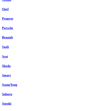
Opel
Peugeot
Porsche
Renault
Saab
Seat
Skoda
Smart
SsangYong
Subaru
Suzuki