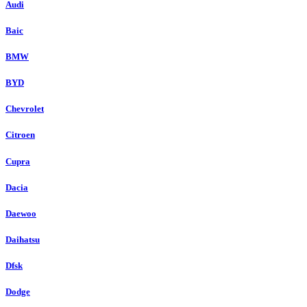
Audi
Baic
BMW
BYD
Chevrolet
Citroen
Cupra
Dacia
Daewoo
Daihatsu
Dfsk
Dodge