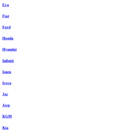
Evo
Fiat
Ford
Honda
Hyundai
Infiniti
Isuzu
Iveco
Jac
Jeep
KGM
Kia