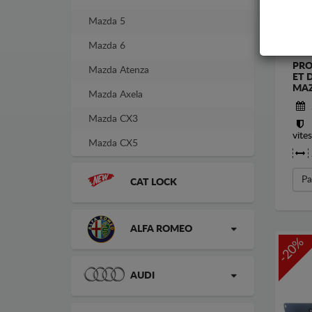
Mazda 5
Mazda 6
PRO
Mazda Atenza
ET 
MAZ
Mazda Axela
Mazda CX3
vite
Mazda CX5
Pa
CAT LOCK
ALFA ROMEO
-20%
AUDI