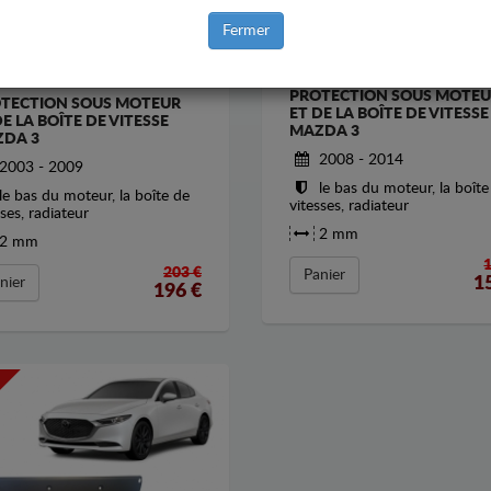
Fermer
PROTECTION SOUS MOTE
TECTION SOUS MOTEUR
ET DE LA BOÎTE DE VITESSE
DE LA BOÎTE DE VITESSE
MAZDA 3
DA 3
2008 - 2014
2003 - 2009
le bas du moteur, la boîte
le bas du moteur, la boîte de
vitesses, radiateur
sses, radiateur
2 mm
2 mm
203 €
Panier
1
nier
196
€