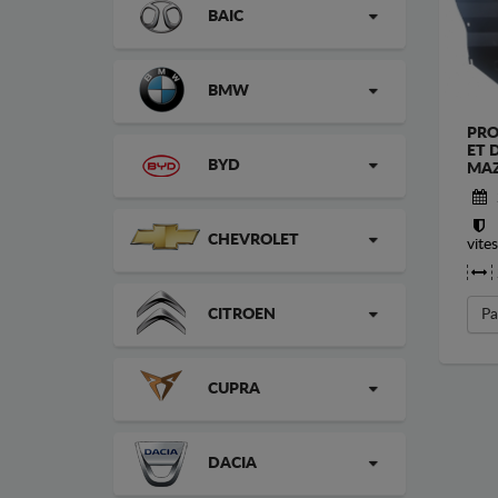
BAIC
BMW
PRO
ET 
BYD
MAZ
CHEVROLET
vite
Pa
CITROEN
CUPRA
DACIA