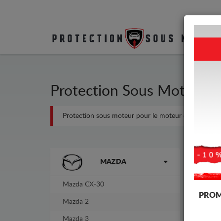
Protection Sous Moteur M
Protection sous moteur pour le moteur et la boîte de 
Marques
-3%
MAZDA
Mazda CX-30
PROM
Mazda 2
Mazda 3