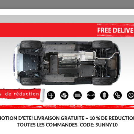
PROTECTION
ACCUEIL
LIVRAISON
AVIS
étallique Mazda 3
vitesses, dédiée aux voitures Mazda 3. Il est monté sans modifications sur 
-4%
OTION D’ÉTÉ!
LIVRAISON GRATUITE + 10 % DE RÉDUCTIO
TOUTES LES COMMANDES. CODE:
SUNNY10