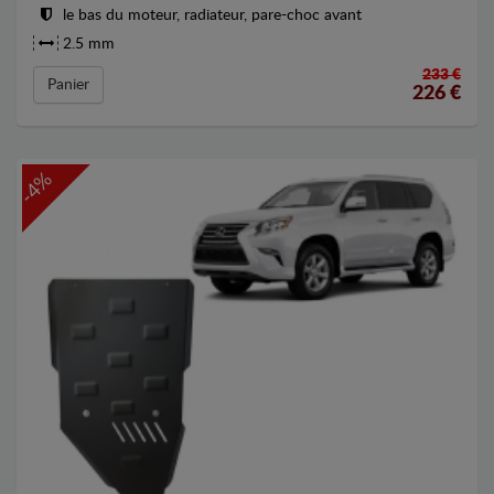
le bas du moteur, radiateur, pare-choc avant
2.5 mm
233 €
Panier
226
€
-4%