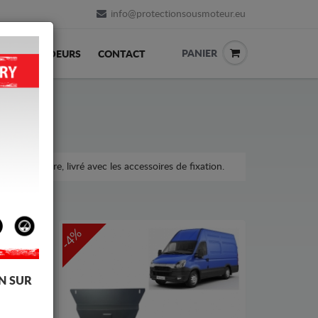
info@protectionsousmoteur.eu
PANIER
REVENDEURS
CONTACT
ur la voiture, livré avec les accessoires de fixation.
-4%
N SUR