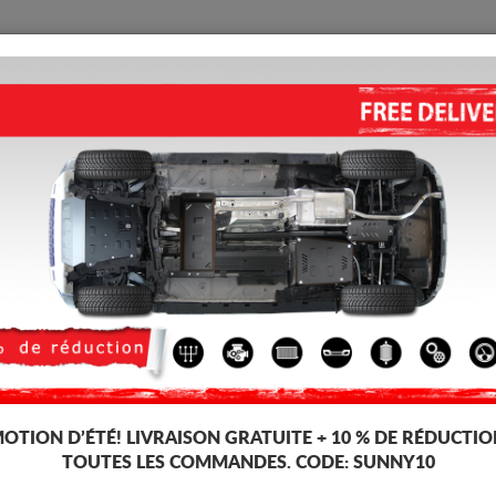
PROTECTION
ACCUEIL
LIVRAISON
AVIS
tallique Iveco Daily
itesses, dédiée aux voitures Iveco Daily. Il est monté sans modifications s
-4%
OTION D’ÉTÉ!
LIVRAISON GRATUITE + 10 % DE RÉDUCTIO
TOUTES LES COMMANDES. CODE:
SUNNY10