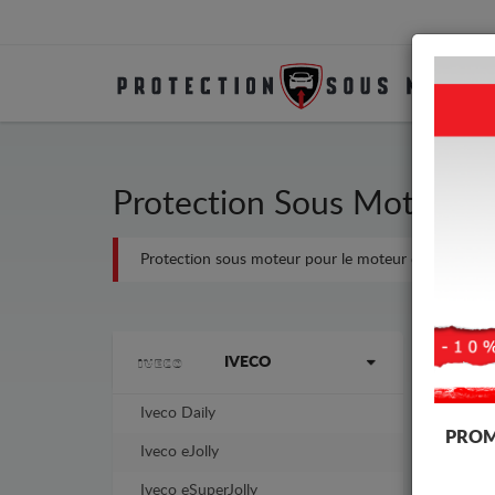
Protection Sous Moteur Mé
Protection sous moteur pour le moteur et la boîte de v
Marques
-4%
IVECO
Iveco Daily
PROM
Iveco eJolly
Iveco eSuperJolly