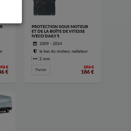
UR
PROTECTION SOUS MOTEUR
ET DE LA BOÎTE DE VITESSE
IVECO DAILY 5
2009 - 2014
ur
le bas du moteur, radiateur
2 mm
193 €
193 €
Panier
86
€
186
€