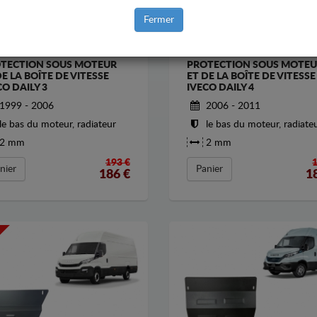
Fermer
TECTION SOUS MOTEUR
PROTECTION SOUS MOTE
DE LA BOÎTE DE VITESSE
ET DE LA BOÎTE DE VITESSE
CO DAILY 3
IVECO DAILY 4
1999 - 2006
2006 - 2011
le bas du moteur, radiateur
le bas du moteur, radiate
2 mm
2 mm
193 €
nier
Panier
186
€
1