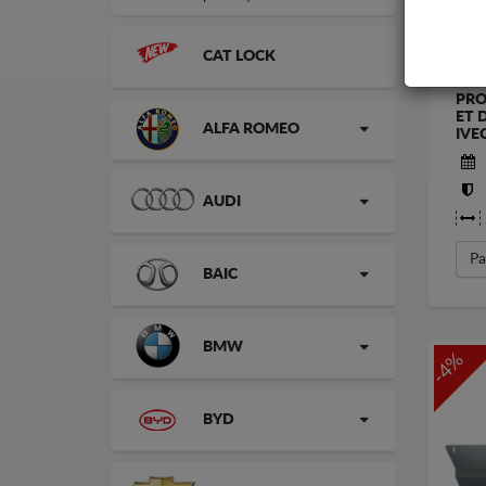
CAT LOCK
PRO
ET 
ALFA ROMEO
IVE
AUDI
Pa
BAIC
BMW
-4%
BYD