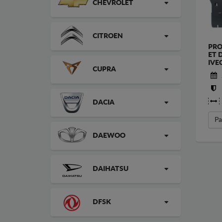
CHEVROLET
CITROEN
PRO
ET 
IVE
CUPRA
DACIA
Pa
DAEWOO
DAIHATSU
DFSK