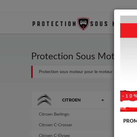
Protection Sous Moteur M
Protection sous moteur pour le moteur et la boîte de 
Marques
-13%
CITROEN
Citroen Berlingo
PROM
Citroen C-Crosser
Citroen C-Elysee