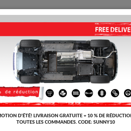
PROTECTION
ACCUEIL
LIVRAISON
AVIS
étallique Citroen C2
vitesses, dédiée aux voitures Citroen C2. Il est monté sans modifications su
OTION D’ÉTÉ!
LIVRAISON GRATUITE + 10 % DE RÉDUCTIO
TOUTES LES COMMANDES. CODE:
SUNNY10