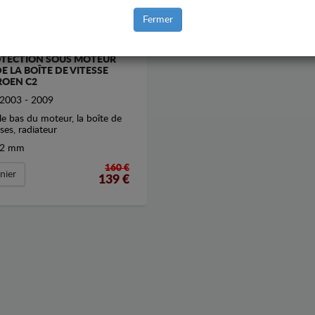
Fermer
TECTION SOUS MOTEUR
DE LA BOÎTE DE VITESSE
ROEN C2
2003 - 2009
le bas du moteur, la boîte de
sses, radiateur
2 mm
160 €
nier
139
€