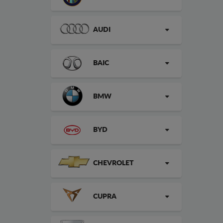
AUDI
BAIC
BMW
BYD
CHEVROLET
CUPRA