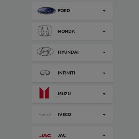
FORD
HONDA
HYUNDAI
INFINITI
ISUZU
IVECO
JAC