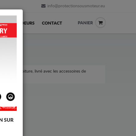
info@protectionsousmoteur.eu
PANIER
REVENDEURS
CONTACT
ns sur la voiture, livré avec les accessoires de
N SUR