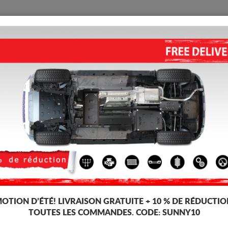
PROTECTION
ACCUEIL
LIVRAISON
AVIS
étallique Volkswagen LT
vitesses, dédiée aux voitures Volkswagen LT. Il est monté sans modificatio
OTION D’ÉTÉ!
LIVRAISON GRATUITE + 10 % DE RÉDUCTIO
TOUTES LES COMMANDES. CODE:
SUNNY10