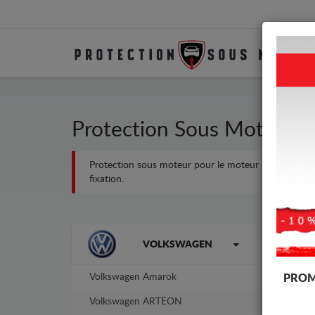
Protection Sous Moteur M
Protection sous moteur pour le moteur et la boîte de 
fixation.
Marques
-4%
VOLKSWAGEN
Volkswagen Amarok
PROM
Volkswagen ARTEON