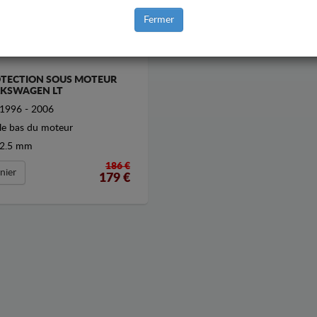
Fermer
TECTION SOUS MOTEUR
KSWAGEN LT
1996 - 2006
le bas du moteur
2.5 mm
186 €
nier
179
€