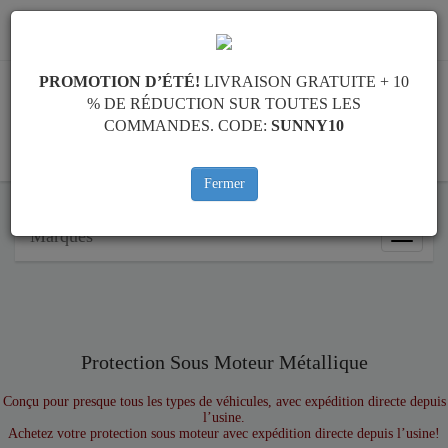
info@protectionsousmoteur.eu
PROMOTION D’ÉTÉ!
LIVRAISON GRATUITE + 10
% DE RÉDUCTION SUR TOUTES LES
COMMANDES. CODE:
SUNNY10
PANIER
Fermer
Marques
Marque
Protection Sous Moteur Métallique
Conçu pour presque tous les types de véhicules, avec expédition directe depuis
l’usine.
Achetez votre protection sous moteur avec expédition directe depuis l’usine!