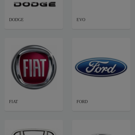
DODGE
EVO
FIAT
FORD