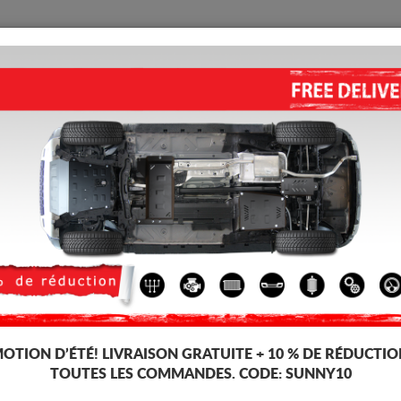
PROTECTION
ACCUEIL
LIVRAISON
AVIS
Moteur Mazda 3
PROTECTION SOUS MOTEUR ET
5.00
out of
5
stars based on
Code d'article: 13.118
203 
196
TT
OTION D’ÉTÉ!
LIVRAISON GRATUITE + 10 % DE RÉDUCTIO
TOUTES LES COMMANDES. CODE:
SUNNY10
Marque
Maz