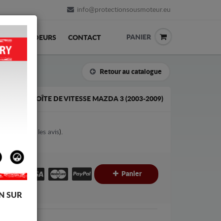
info@protectionsousmoteur.eu
PANIER
REVENDEURS
CONTACT
Retour au catalogue
 DE LA BOÎTE DE VITESSE MAZDA 3 (2003-2009)
1
votes (
Voir les avis
).
€
€
Panier
C
N SUR
da