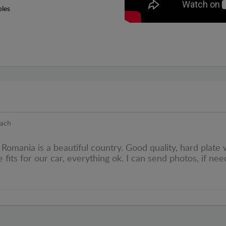
bles
pach
 Romania is a beautiful country. Good quality, hard plate
e fits for our car, everything ok. I can send photos, if 