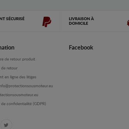
NT SÉCURISÉ
LIVRAISON À
DOMICILE
mation
Facebook
re de retour produit
e de retour
t en ligne des litiges
info@protectionsousmoteur.eu
tectionsousmoteur.eu
e de confidentialité (GDPR)