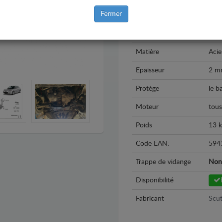
Fermer
Modèle
Maz
Année
200
Matière
Acie
Epaisseur
2 m
Protège
le b
Moteur
tous
Poids
13 
Code EAN:
594
Trappe de vidange
Non
Disponibilité
Fabricant
Scut