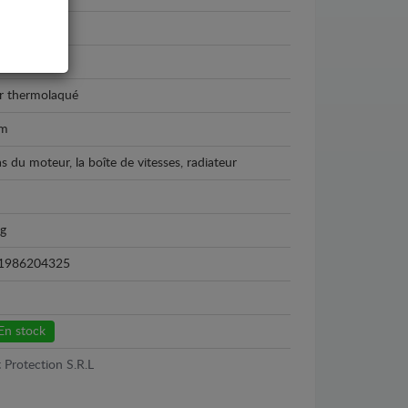
da 3
3 - 2009
r thermolaqué
m
as du moteur, la boîte de vitesses, radiateur
kg
1986204325
En stock
 Protection S.R.L