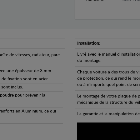
Installation:
Livré avec le manuel d'installatio
oîte de vitesses, radiateur, pare-
du montage.
avec une épaisseur de 3 mm.
Chaque voiture a des trous de vi
de protection, ce qui rend le mo
de fixation sont en acier.
ou à n'importe quel point de ser
 sont inclus.
 poudre pour prévenir la
Le montage de votre plaque de p
mécanique de la structure du véh
 renforts en Aluminium, ce qui
La garantie et la manipulation de