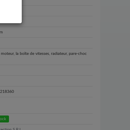
C4
018
um
 moteur, la boîte de vitesses, radiateur, pare-choc
218360
tock
ection S.R.L