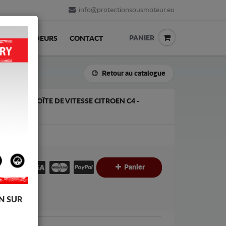
info@protectionsousmoteur.eu
PANIER
REVENDEURS
CONTACT
Retour au catalogue
 DE LA BOÎTE DE VITESSE CITROEN C4 -
€
Panier
C
N SUR