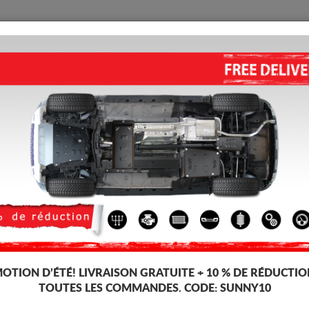
PROTECTION
ACCUEIL
LIVRAISON
AVIS
Moteur Citroen C4
PROTECTION SOUS MOTEUR ET
ALUMINIUM (2013-2018)
Code d'article: 17.130ALU
319
TT
OTION D’ÉTÉ!
LIVRAISON GRATUITE + 10 % DE RÉDUCTIO
TOUTES LES COMMANDES. CODE:
SUNNY10