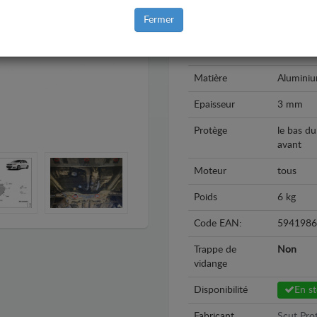
Marque
Citroen
Fermer
Modèle
Citroen 
Année
2013 - 2
Matière
Alumini
Epaisseur
3 mm
Protège
le bas du
avant
Moteur
tous
Poids
6 kg
Code EAN:
5941986
Trappe de
Non
vidange
Disponibilité
En s
Fabricant
Scut Prot