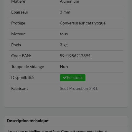
Matière
Aluminium
Epaisseur
3 mm
Protège
Convertisseur catalytique
Moteur
tous
Poids
3 kg
Code EAN:
5941986217394
Trappe de vidange
Non
Disponibilité
En stock
Fabricant
Scut Protection S.R.L
Description technique:
Le cache métallique protège: Convertisseur catalytique