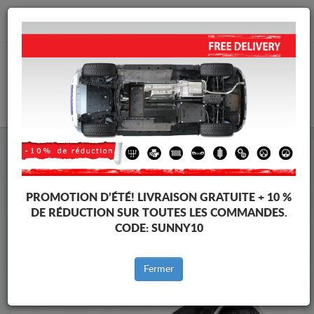
info@protectionsousmoteur.eu
PANIER
Protection Sous Moteur Toyota
Protection Sous Moteur Toyota Corolla Cross
Marques
Marque
PROMOTION D’ÉTÉ!
LIVRAISON GRATUITE + 10 %
DE RÉDUCTION SUR TOUTES LES COMMANDES.
CODE:
SUNNY10
Retour au catalogue
Fermer