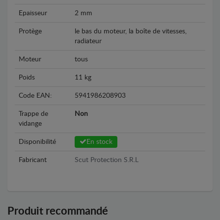
Epaisseur
2 mm
Protège
le bas du moteur, la boîte de vitesses,
radiateur
Moteur
tous
Poids
11 kg
Code EAN:
5941986208903
Trappe de
Non
vidange
Disponibilité
En stock
Fabricant
Scut Protection S.R.L
Produit recommandé