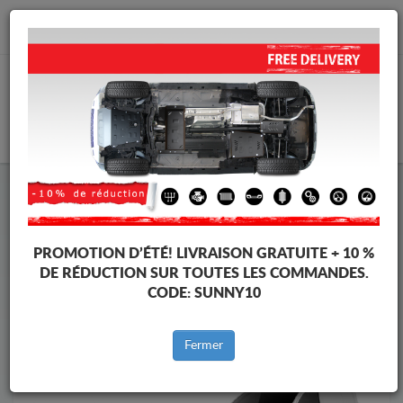
info@protectionsousmoteur.eu
PANIER
Protection Sous Moteur Peugeot
Protection Sous Moteur Peugeot Traveller
Marques
Marque
PROMOTION D’ÉTÉ!
LIVRAISON GRATUITE + 10 %
DE RÉDUCTION SUR TOUTES LES COMMANDES.
CODE:
SUNNY10
Retour au catalogue
Fermer