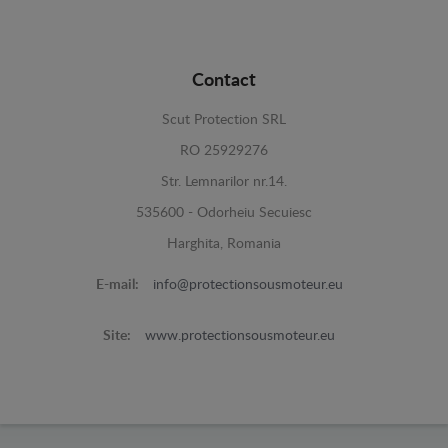
Contact
Scut Protection SRL
RO 25929276
Str. Lemnarilor nr.14.
535600 - Odorheiu Secuiesc
Harghita, Romania
E-mail:
info@protectionsousmoteur.eu
Site:
www.protectionsousmoteur.eu