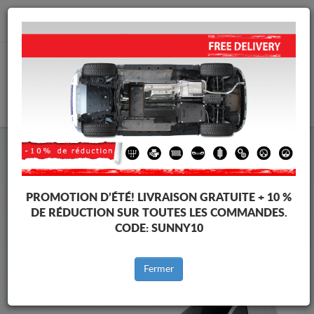
info@protectionsousmoteur.eu
PANIER
Protection Sous Moteur Peugeot
Protection Sous Moteur Peugeot Expert
Marques
Marque
PROMOTION D’ÉTÉ!
LIVRAISON GRATUITE + 10 %
DE RÉDUCTION SUR TOUTES LES COMMANDES.
CODE:
SUNNY10
Retour au catalogue
Fermer