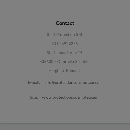
Contact
Scut Protection SRL
RO 25929276
Str. Lemnarilor nr.14.
535600 - Odorheiu Secuiesc
Harghita, Romania
E-mail:
info@protectionsousmoteur.eu
Site:
www.protectionsousmoteur.eu