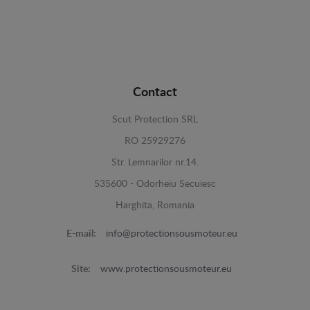
Contact
Scut Protection SRL
RO 25929276
Str. Lemnarilor nr.14.
535600 - Odorheiu Secuiesc
Harghita, Romania
E-mail:
info@protectionsousmoteur.eu
Site:
www.protectionsousmoteur.eu