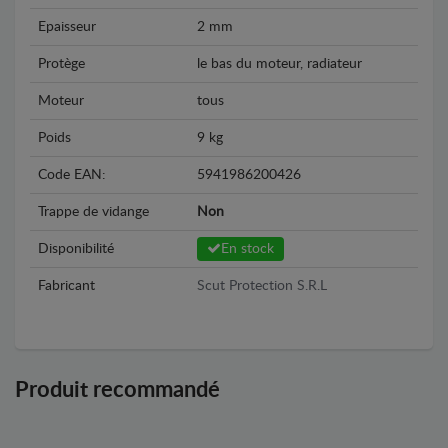
Epaisseur
2 mm
Protège
le bas du moteur, radiateur
Moteur
tous
Poids
9 kg
Code EAN:
5941986200426
Trappe de vidange
Non
Disponibilité
En stock
Fabricant
Scut Protection S.R.L
Produit recommandé