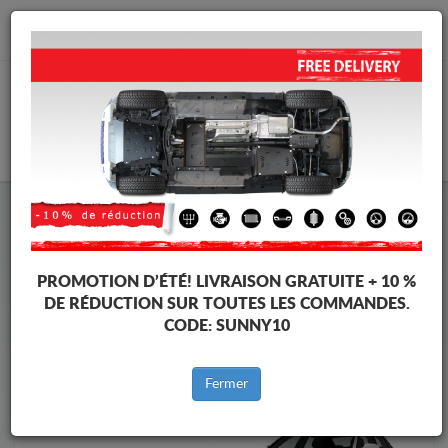
info@protectionsousmoteur.eu
PANIER
Protection Sous Moteur Audi
Protection Sous Moteur Audi Allroad
Marques
Marque
PROMOTION D’ÉTÉ!
LIVRAISON GRATUITE + 10 %
DE RÉDUCTION SUR TOUTES LES COMMANDES.
CODE:
SUNNY10
Retour au catalogue
Fermer