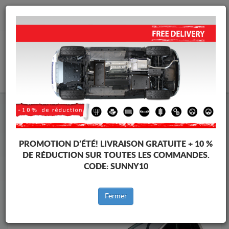
info@protectionsousmoteur.eu
PANIER
Protection Sous Moteur Volkswagen
Protection Sous Moteur Volkswagen Touran
Marques
Marque
PROMOTION D’ÉTÉ!
LIVRAISON GRATUITE + 10 %
DE RÉDUCTION SUR TOUTES LES COMMANDES.
CODE:
SUNNY10
Retour au catalogue
Fermer