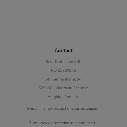
Contact
Scut Protection SRL
RO 25929276
Str. Lemnarilor nr.14.
535600 - Odorheiu Secuiesc
Harghita, Romania
E-mail:
info@protectionsousmoteur.eu
Site:
www.protectionsousmoteur.eu