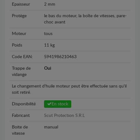
Epaisseur
2 mm
Protège
le bas du moteur, la boîte de vitesses, pare-
choc avant
Moteur
tous
Poids
11 kg
Code EAN:
5941986210463
Trappe de
Oui
vidange
Le changement d'huile moteur peut être effectuée sans qu'il
soit retiré.
Disponibilité
En stock
Fabricant
Scut Protection S.R.L
Boite de
manual
vitesse