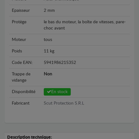
Epaisseur
2 mm
Protège
le bas du moteur, la boîte de vitesses, pare-
choc avant
Moteur
tous
Poids
11 kg
Code EAN:
5941986215352
Trappe de
Non
vidange
Disponibilité
En stock
Fabricant
Scut Protection S.R.L
Description technique: