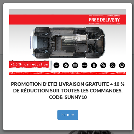
info@protectionsousmoteur.eu
PANIER
Protection Sous Moteur Volkswagen
Protection Sous Moteur Volkswagen Passat
Marques
Marque
PROMOTION D’ÉTÉ!
LIVRAISON GRATUITE + 10 %
DE RÉDUCTION SUR TOUTES LES COMMANDES.
CODE:
SUNNY10
Retour au catalogue
Fermer