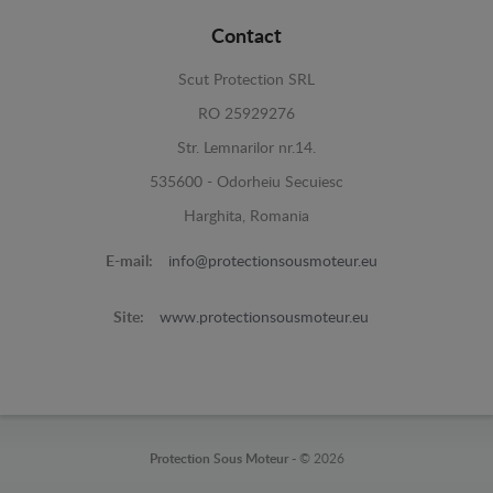
Contact
Scut Protection SRL
RO 25929276
Str. Lemnarilor nr.14.
535600 - Odorheiu Secuiesc
Harghita, Romania
E-mail:
info@protectionsousmoteur.eu
Site:
www.protectionsousmoteur.eu
Protection Sous Moteur -
© 2026