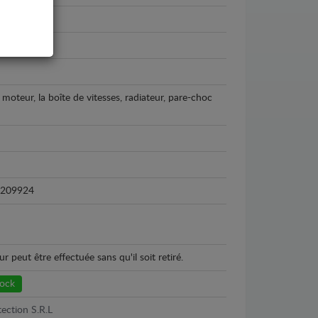
026
ermolaqué
 moteur, la boîte de vitesses, radiateur, pare-choc
209924
peut être effectuée sans qu'il soit retiré.
tock
ection S.R.L