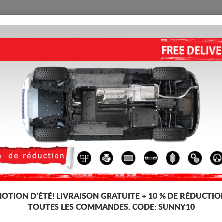
PROTECTION
ACCUEIL
LIVRAISON
AVIS
ous Moteur Volkswagen Fox
PROTECTION SOUS MOTEUR ET
Code d'article: 30.142
161 
149
TT
OTION D’ÉTÉ!
LIVRAISON GRATUITE + 10 % DE RÉDUCTIO
Marque
Volkswa
TOUTES LES COMMANDES. CODE:
SUNNY10
Modèle
Volkswag