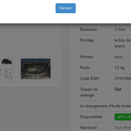
Année
2002 - 2
Fermer
Matière
Acier th
Epaisseur
2 mm
Protège
le bas du
avant
Moteur
tous
Poids
11 kg
Code EAN:
5941986
Trappe de
Oui
vidange
Le changement d'huile moteur 
Disponibilité
En s
Fabricant
Scut Prot