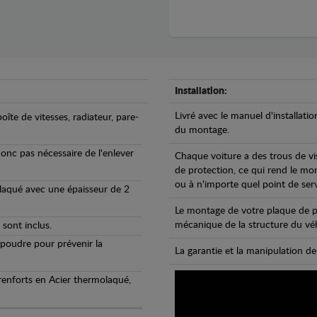
Installation:
Livré avec le manuel d'installatio
oîte de vitesses, radiateur, pare-
du montage.
 donc pas nécessaire de l'enlever
Chaque voiture a des trous de vi
de protection, ce qui rend le mo
ou à n'importe quel point de ser
olaqué avec une épaisseur de 2
Le montage de votre plaque de p
mécanique de la structure du véh
 sont inclus.
 poudre pour prévenir la
La garantie et la manipulation de
 renforts en Acier thermolaqué,