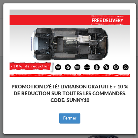
info@protectionsousmoteur.eu
PANIER
Protection Sous Moteur Toyota
Protection Sous Moteur Toyota Aygo
Marques
Marque
PROMOTION D’ÉTÉ!
LIVRAISON GRATUITE + 10 %
DE RÉDUCTION SUR TOUTES LES COMMANDES.
CODE:
SUNNY10
Retour au catalogue
Fermer