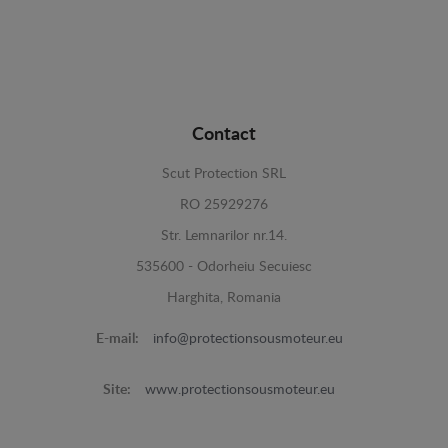
Contact
Scut Protection SRL
RO 25929276
Str. Lemnarilor nr.14.
535600 - Odorheiu Secuiesc
Harghita, Romania
E-mail:
info@protectionsousmoteur.eu
Site:
www.protectionsousmoteur.eu