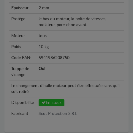
Epaisseur
2 mm
Protège
le bas du moteur, la boîte de vitesses,
radiateur, pare-choc avant
Moteur
tous
Poids
10 kg
Code EAN:
5941986208750
Trappe de
Oui
vidange
Le changement d'huile moteur peut être effectuée sans qu'il
soit retiré.
Disponibilité
En stock
Fabricant
Scut Protection S.R.L