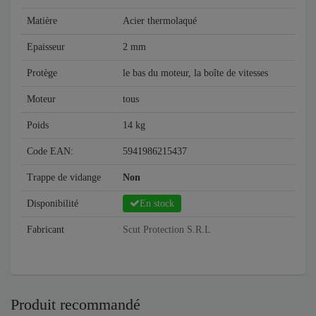
Matière
Acier thermolaqué
Epaisseur
2 mm
Protège
le bas du moteur, la boîte de vitesses
Moteur
tous
Poids
14 kg
Code EAN:
5941986215437
Trappe de vidange
Non
Disponibilité
En stock
Fabricant
Scut Protection S.R.L
Produit recommandé