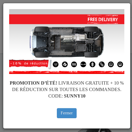
info@protectionsousmoteur.eu
PANIER
Protection Sous Moteur Suzuki
Protection Sous Moteur Suzuki Vitara
Marques
Marque
PROMOTION D’ÉTÉ!
LIVRAISON GRATUITE + 10 %
DE RÉDUCTION SUR TOUTES LES COMMANDES.
CODE:
SUNNY10
Retour au catalogue
Fermer