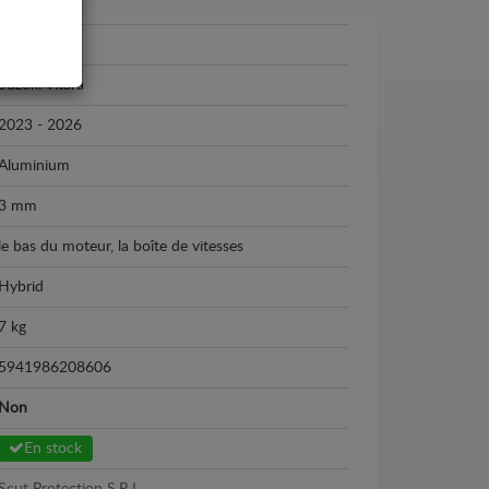
Suzuki
Suzuki Vitara
2023 - 2026
Aluminium
3 mm
le bas du moteur, la boîte de vitesses
Hybrid
7 kg
5941986208606
Non
En stock