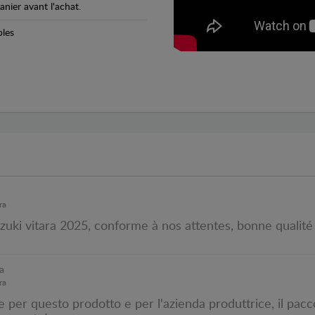
anier avant l'achat.
bles
ra
uki vitara 2025, conforme à nos attentes, bonne qualité et
a
ra
 per questo prodotto e per l'azienda produttrice, il pacco