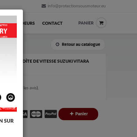
info@protectionsousmoteur.eu
PANIER
REVENDEURS
CONTACT
Retour au catalogue
T DE LA BOÎTE DE VITESSE SUZUKI VITARA
2
votes (
Voir les avis
).
€
Panier
N SUR
C