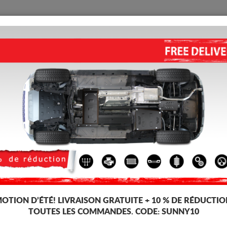
PROTECTION
ACCUEIL
LIVRAISON
AVIS
oteur Suzuki Vitara
PROTECTION SOUS MOTEUR E
(2023-2026)
5.00
out of
5
stars based on
Code d'article: 25.171ALU
399
OTION D’ÉTÉ!
LIVRAISON GRATUITE + 10 % DE RÉDUCTIO
TT
TOUTES LES COMMANDES. CODE:
SUNNY10