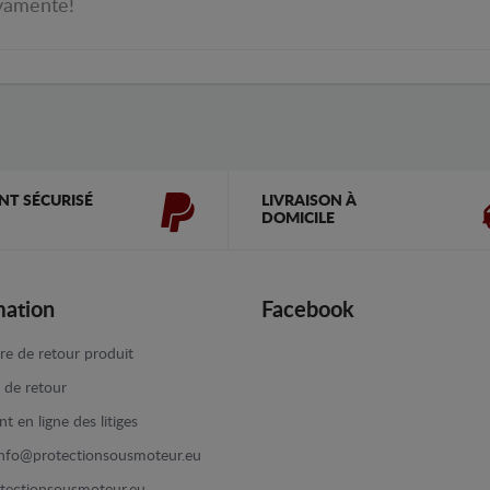
ivamente!
NT SÉCURISÉ
LIVRAISON À
DOMICILE
mation
Facebook
re de retour produit
e de retour
t en ligne des litiges
info@protectionsousmoteur.eu
tectionsousmoteur.eu