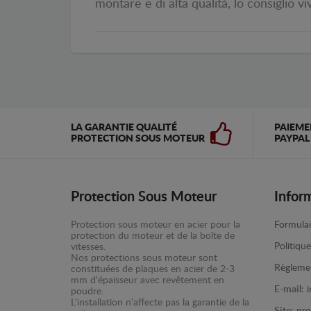
montare e di alta qualità, lo consiglio v
LA GARANTIE QUALITÉ
PAIEME
PROTECTION SOUS MOTEUR
PAYPAL
Protection Sous Moteur
Infor
Protection sous moteur en acier pour la
Formulai
protection du moteur et de la boîte de
Politiqu
vitesses.
Nos protections sous moteur sont
Règlemen
constituées de plaques en acier de 2-3
mm d'épaisseur avec revêtement en
E-mail:
poudre.
L'installation n'affecte pas la garantie de la
Site:
pro