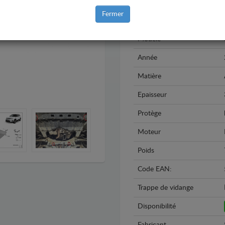
Fermer
Marque
Modèle
Année
Matière
Epaisseur
Protège
Moteur
Poids
Code EAN:
Trappe de vidange
Disponibilité