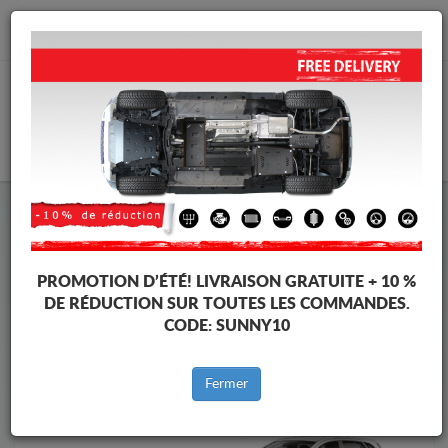
info@protectionsousmoteur.eu
PANIER
Protection Sous Moteur Suzuki
Protection Sous Moteur Suzuki S-Cross
Marques
Marque
PROMOTION D’ÉTÉ!
LIVRAISON GRATUITE + 10 %
DE RÉDUCTION SUR TOUTES LES COMMANDES.
CODE:
SUNNY10
Retour au catalogue
Fermer