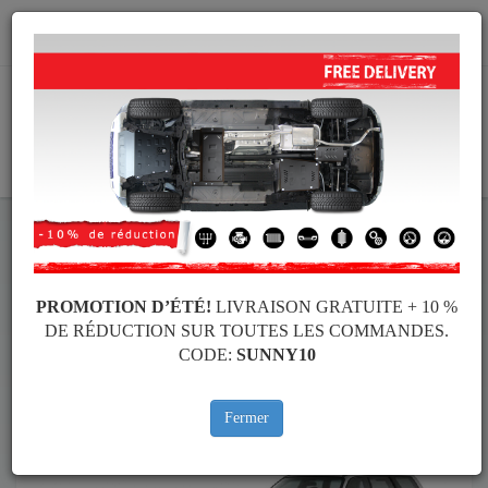
info@protectionsousmoteur.eu
PANIER
Protection Sous Moteur Subaru
Protection Sous Moteur Subaru Forester
Marques
Marque
PROMOTION D’ÉTÉ!
LIVRAISON GRATUITE + 10 %
DE RÉDUCTION SUR TOUTES LES COMMANDES.
CODE:
SUNNY10
Retour au catalogue
Fermer