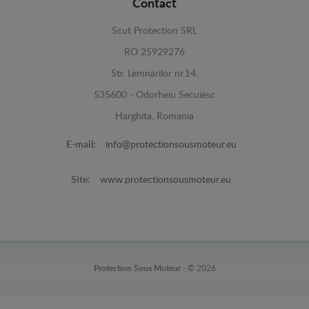
Contact
Scut Protection SRL
RO 25929276
Str. Lemnarilor nr.14.
535600 - Odorheiu Secuiesc
Harghita, Romania
E-mail:
info@protectionsousmoteur.eu
Site:
www.protectionsousmoteur.eu
Protection Sous Moteur -
© 2026