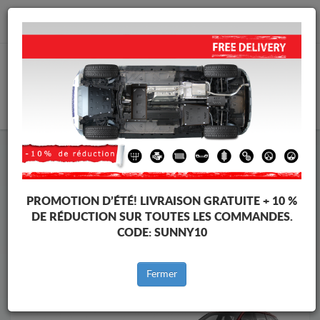
info@protectionsousmoteur.eu
PANIER
Protection Sous Moteur Skoda
Protection Sous Moteur Skoda Kodiaq
Marques
Marque
PROMOTION D’ÉTÉ!
LIVRAISON GRATUITE + 10 %
DE RÉDUCTION SUR TOUTES LES COMMANDES.
CODE:
SUNNY10
Retour au catalogue
Fermer