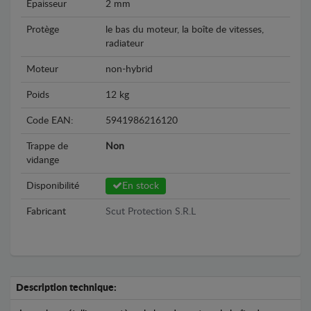
Epaisseur
2 mm
Protège
le bas du moteur, la boîte de vitesses,
radiateur
Moteur
non-hybrid
Poids
12 kg
Code EAN:
5941986216120
Trappe de
Non
vidange
Disponibilité
En stock
Fabricant
Scut Protection S.R.L
Description technique: