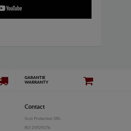
GARANTIE
WARRANTY
Contact
Scut Protection SRL
RO 25929276