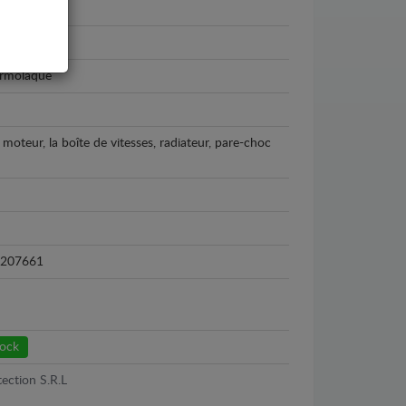
amiq
026
ermolaqué
 moteur, la boîte de vitesses, radiateur, pare-choc
207661
tock
ection S.R.L