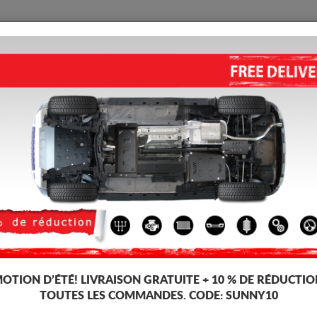
PROTECTION
ACCUEIL
LIVRAISON
AVIS
oteur Skoda Kamiq
PROTECTION SOUS MOTEUR E
(2017-2026)
Code d'article: 30.149
193 
186
TT
OTION D’ÉTÉ!
LIVRAISON GRATUITE + 10 % DE RÉDUCTIO
TOUTES LES COMMANDES. CODE:
SUNNY10
Marque
Skoda