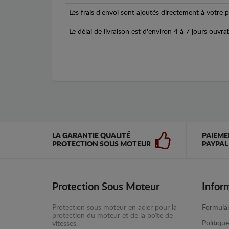
Les frais d'envoi sont ajoutés directement à votre p
Le délai de livraison est d'environ 4 à 7 jours ouvra
LA GARANTIE QUALITÉ
PAIEME
PROTECTION SOUS MOTEUR
PAYPAL
Protection Sous Moteur
Infor
Protection sous moteur en acier pour la
Formulai
protection du moteur et de la boîte de
Politiqu
vitesses.