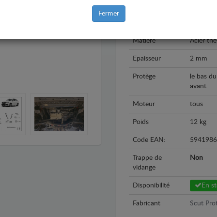
Modèle
Skoda K
Fermer
Année
2017 - 2
Matière
Acier th
Epaisseur
2 mm
Protège
le bas du
avant
Moteur
tous
Poids
12 kg
Code EAN:
5941986
Trappe de
Non
vidange
Disponibilité
En s
Fabricant
Scut Prot