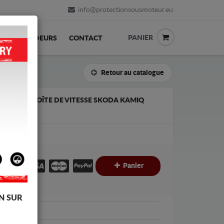
info@protectionsousmoteur.eu
PANIER
REVENDEURS
CONTACT
Retour au catalogue
T DE LA BOÎTE DE VITESSE SKODA KAMIQ
€
€
Panier
C
N SUR