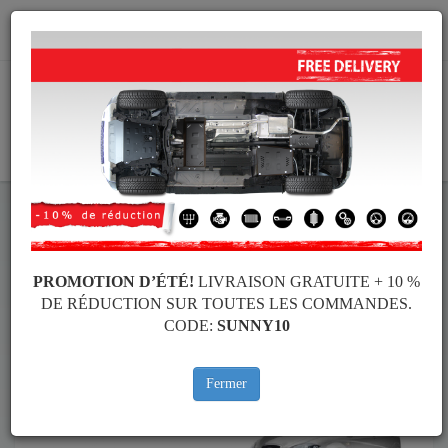
info@protectionsousmoteur.eu
PANIER
Protection Sous Moteur Seat
Protection Sous Moteur Seat Altea
Marques
Marque
PROMOTION D’ÉTÉ!
LIVRAISON GRATUITE + 10 %
DE RÉDUCTION SUR TOUTES LES COMMANDES.
CODE:
SUNNY10
Retour au catalogue
Fermer