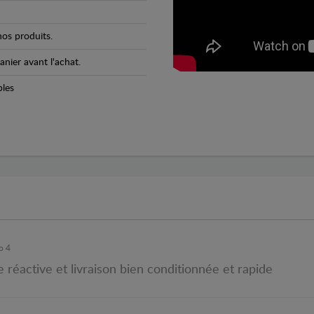
os produits.
anier avant l'achat.
bles
o 4
réactive et livraison bien conditionnée et rapide