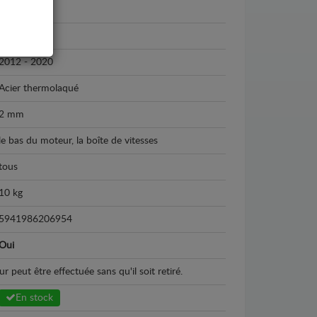
Renault
Renault Clio
2012 - 2020
Acier thermolaqué
2 mm
le bas du moteur, la boîte de vitesses
tous
10 kg
5941986206954
Oui
peut être effectuée sans qu'il soit retiré.
En stock