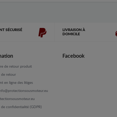
NT SÉCURISÉ
LIVRAISON À
DOMICILE
mation
Facebook
re de retour produit
e de retour
t en ligne des litiges
info@protectionsousmoteur.eu
tectionsousmoteur.eu
e de confidentialité (GDPR)