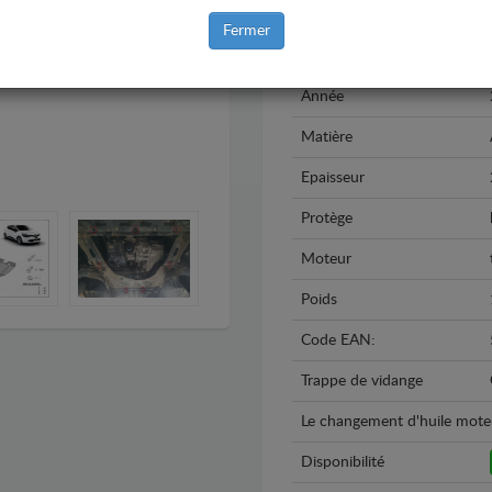
Marque
Fermer
Modèle
Année
Matière
Epaisseur
Protège
Moteur
Poids
Code EAN:
Trappe de vidange
Le changement d'huile moteur 
Disponibilité