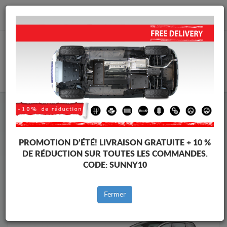
info@protectionsousmoteur.eu
PANIER
Protection Sous Moteur Peugeot
Protection Sous Moteur Peugeot 5008
Marques
Marque
PROMOTION D’ÉTÉ!
LIVRAISON GRATUITE + 10 %
DE RÉDUCTION SUR TOUTES LES COMMANDES.
CODE:
SUNNY10
Retour au catalogue
Fermer