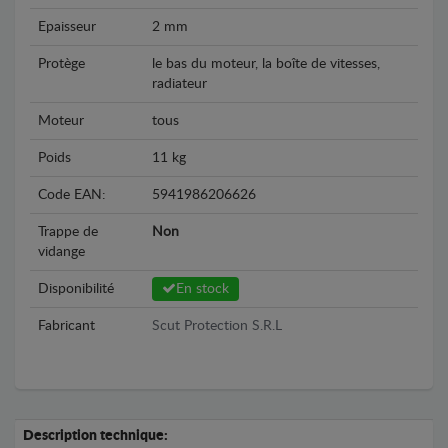
Epaisseur
2 mm
Protège
le bas du moteur, la boîte de vitesses,
radiateur
Moteur
tous
Poids
11 kg
Code EAN:
5941986206626
Trappe de
Non
vidange
Disponibilité
En stock
Fabricant
Scut Protection S.R.L
Description technique: