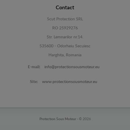
Contact
Scut Protection SRL
RO 25929276
Str. Lemnarilor nr.14.
535600 - Odorheiu Secuiesc
Harghita, Romania
E-mail:
info@protectionsousmoteur.eu
Site:
www.protectionsousmoteur.eu
Protection Sous Moteur -
© 2026