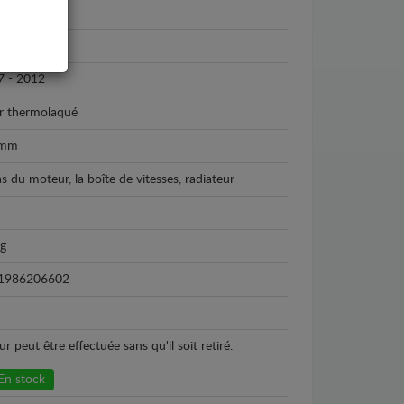
geot
geot 4007
7 - 2012
r thermolaqué
 mm
as du moteur, la boîte de vitesses, radiateur
kg
1986206602
peut être effectuée sans qu'il soit retiré.
En stock