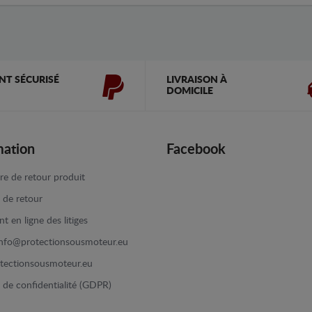
NT SÉCURISÉ
LIVRAISON À
DOMICILE
mation
Facebook
re de retour produit
e de retour
t en ligne des litiges
info@protectionsousmoteur.eu
tectionsousmoteur.eu
e de confidentialité (GDPR)