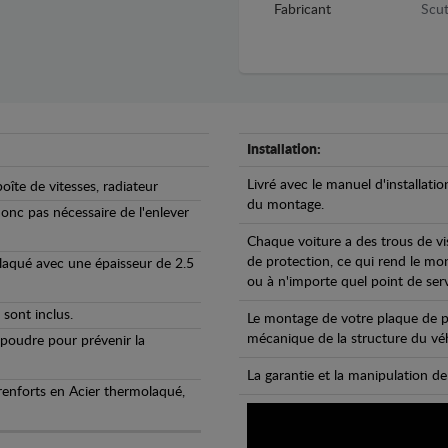
Fabricant
Scut
Installation:
Livré avec le manuel d'installatio
oîte de vitesses, radiateur
du montage.
 donc pas nécessaire de l'enlever
Chaque voiture a des trous de vi
de protection, ce qui rend le mo
olaqué avec une épaisseur de 2.5
ou à n'importe quel point de ser
 sont inclus.
Le montage de votre plaque de p
mécanique de la structure du véh
 poudre pour prévenir la
La garantie et la manipulation de
 renforts en Acier thermolaqué,