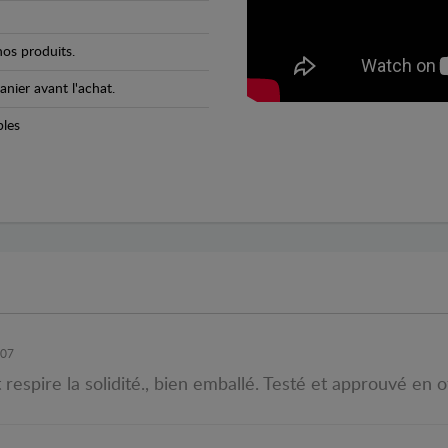
os produits.
anier avant l'achat.
bles
N
007
t respire la solidité., bien emballé. Testé et approuvé en 