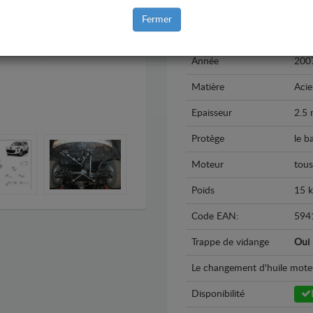
Marque
Peu
Fermer
Modèle
Peu
Année
200
Matière
Acie
Epaisseur
2.5
Protège
le b
Moteur
tous
Poids
15 
Code EAN:
594
Trappe de vidange
Oui
Le changement d'huile moteur 
Disponibilité