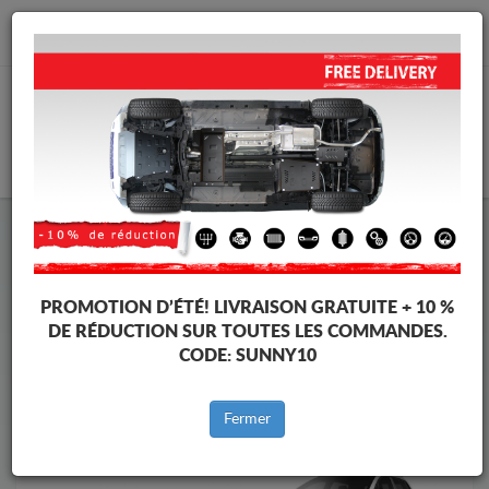
info@protectionsousmoteur.eu
PANIER
Protection Sous Moteur Peugeot
Protection Sous Moteur Peugeot 2008
Marques
Marque
PROMOTION D’ÉTÉ!
LIVRAISON GRATUITE + 10 %
DE RÉDUCTION SUR TOUTES LES COMMANDES.
CODE:
SUNNY10
Retour au catalogue
Fermer