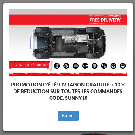
info@protectionsousmoteur.eu
PANIER
Protection Sous Moteur Opel
Protection Sous Moteur Opel Astra
Marques
Marque
PROMOTION D’ÉTÉ!
LIVRAISON GRATUITE + 10 %
DE RÉDUCTION SUR TOUTES LES COMMANDES.
CODE:
SUNNY10
Retour au catalogue
Fermer