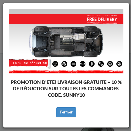
info@protectionsousmoteur.eu
PANIER
Protection Sous Moteur Mitsubishi
Protection Sous Moteur Mitsubishi Outlander
Marques
Marque
PROMOTION D’ÉTÉ!
LIVRAISON GRATUITE + 10 %
DE RÉDUCTION SUR TOUTES LES COMMANDES.
CODE:
SUNNY10
Retour au catalogue
Fermer