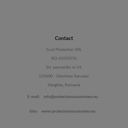
Contact
Scut Protection SRL
RO 25929276
Str. Lemnarilor nr.14.
535600 - Odorheiu Secuiesc
Harghita, Romania
E-mail:
info@protectionsousmoteur.eu
Site:
www.protectionsousmoteur.eu