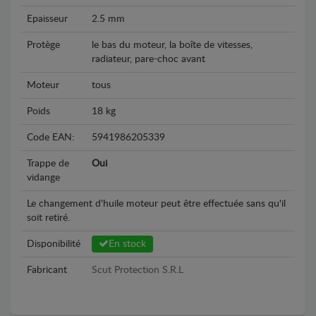
Epaisseur
2.5 mm
Protège
le bas du moteur, la boîte de vitesses,
radiateur, pare-choc avant
Moteur
tous
Poids
18 kg
Code EAN:
5941986205339
Trappe de
Oui
vidange
Le changement d'huile moteur peut être effectuée sans qu'il
soit retiré.
Disponibilité
En stock
Fabricant
Scut Protection S.R.L