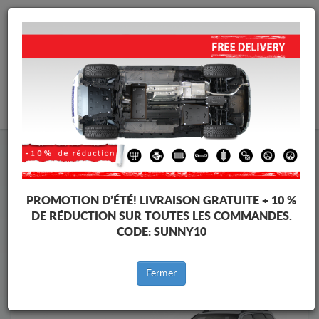
info@protectionsousmoteur.eu
PANIER
Protection Sous Moteur Mitsubishi
Protection Sous Moteur Mitsubishi Outlander
Marques
Marque
PROMOTION D’ÉTÉ!
LIVRAISON GRATUITE + 10 %
DE RÉDUCTION SUR TOUTES LES COMMANDES.
CODE:
SUNNY10
Retour au catalogue
Fermer