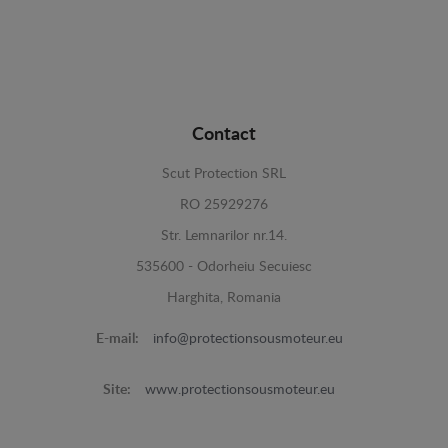
Contact
Scut Protection SRL
RO 25929276
Str. Lemnarilor nr.14.
535600 - Odorheiu Secuiesc
Harghita, Romania
E-mail:
info@protectionsousmoteur.eu
Site:
www.protectionsousmoteur.eu