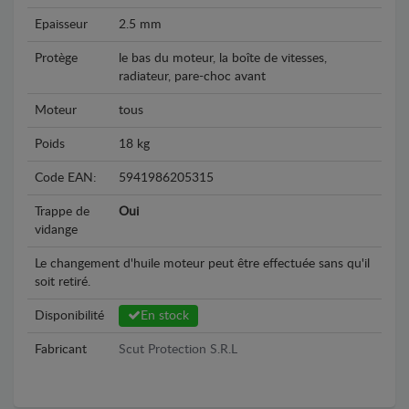
Epaisseur
2.5 mm
Protège
le bas du moteur, la boîte de vitesses,
radiateur, pare-choc avant
Moteur
tous
Poids
18 kg
Code EAN:
5941986205315
Trappe de
Oui
vidange
Le changement d'huile moteur peut être effectuée sans qu'il
soit retiré.
Disponibilité
En stock
Fabricant
Scut Protection S.R.L