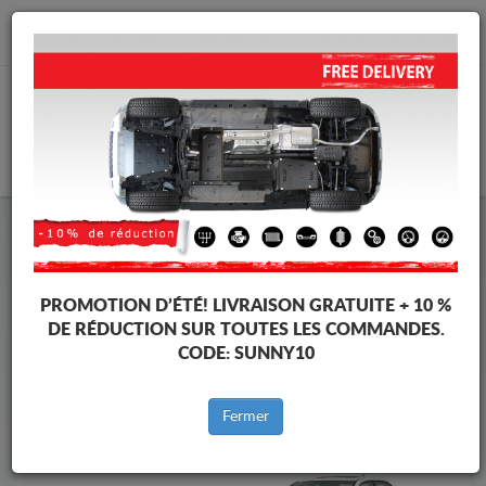
info@protectionsousmoteur.eu
PANIER
Protection Sous Moteur Mitsubishi
Protection Sous Moteur Mitsubishi Lancer
Marques
Marque
PROMOTION D’ÉTÉ!
LIVRAISON GRATUITE + 10 %
DE RÉDUCTION SUR TOUTES LES COMMANDES.
CODE:
SUNNY10
Retour au catalogue
Fermer