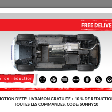
PROTECTION
ACCUEIL
LIVRAISON
AVIS
PROTECTION SOUS MOTEUR ET
CROSS (2018-2026)
4.83
out of
5
stars based on
Code d'article: 15.094
182 
169
OTION D’ÉTÉ!
LIVRAISON GRATUITE + 10 % DE RÉDUCTIO
TT
TOUTES LES COMMANDES. CODE:
SUNNY10