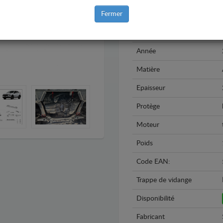
Fermer
Marque
Modèle
Année
Matière
Epaisseur
Protège
Moteur
Poids
Code EAN:
Trappe de vidange
Disponibilité
Fabricant