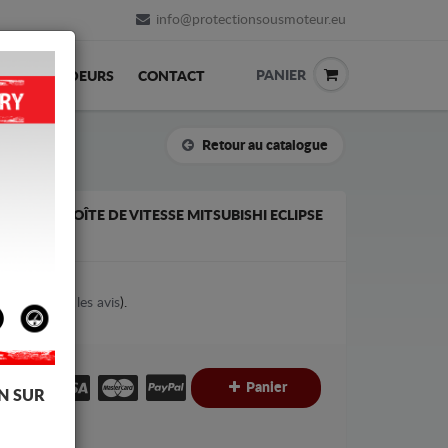
info@protectionsousmoteur.eu
PANIER
REVENDEURS
CONTACT
Retour au catalogue
 DE LA BOÎTE DE VITESSE MITSUBISHI ECLIPSE
3
votes (
Voir les avis
).
€
€
Panier
N SUR
C