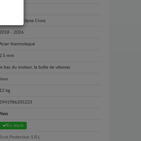
Mitsubishi
Mitsubishi Eclipse Cross
2018 - 2026
Acier thermolaqué
2.5 mm
le bas du moteur, la boîte de vitesses
tous
12 kg
5941986205223
Non
En stock
Scut Protection S.R.L