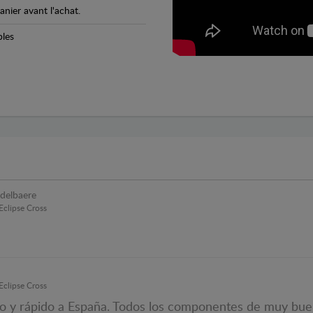
anier avant l'achat.
bles
 delbaere
Eclipse Cross
Eclipse Cross
o y rápido a España. Todos los componentes de muy buena 