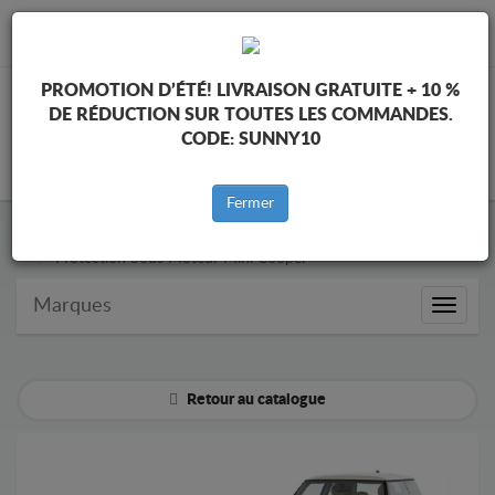
info@protectionsousmoteur.eu
PROMOTION D’ÉTÉ!
LIVRAISON GRATUITE + 10 %
DE RÉDUCTION SUR TOUTES LES COMMANDES.
CODE:
SUNNY10
PANIER
Fermer
Protection Sous Moteur Mini
Protection Sous Moteur Mini Cooper
Marques
Marque
Retour au catalogue