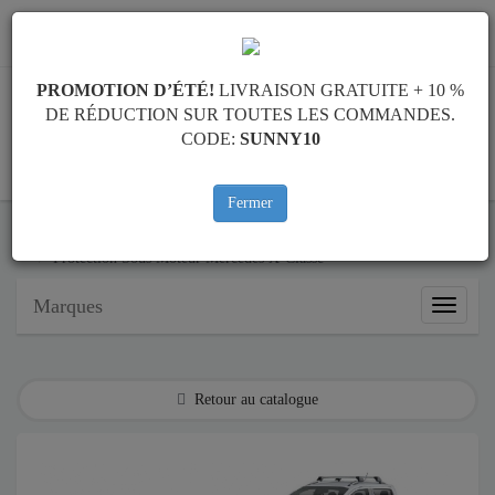
info@protectionsousmoteur.eu
PROMOTION D’ÉTÉ!
LIVRAISON GRATUITE + 10 %
DE RÉDUCTION SUR TOUTES LES COMMANDES.
CODE:
SUNNY10
PANIER
Fermer
Protection Sous Moteur Mercedes
Protection Sous Moteur Mercedes X-Classe
Marques
Marque
Retour au catalogue