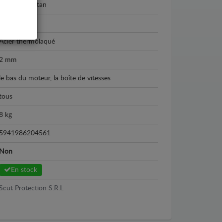
Mercedes Citan
2021 - 2026
Acier thermolaqué
2 mm
le bas du moteur, la boîte de vitesses
tous
8 kg
5941986204561
Non
En stock
Scut Protection S.R.L