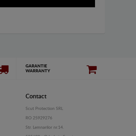
GARANTIE
WARRANTY
Contact
Scut Protection SRL
RO 25929276
Str. Lemnarilor nr.14.