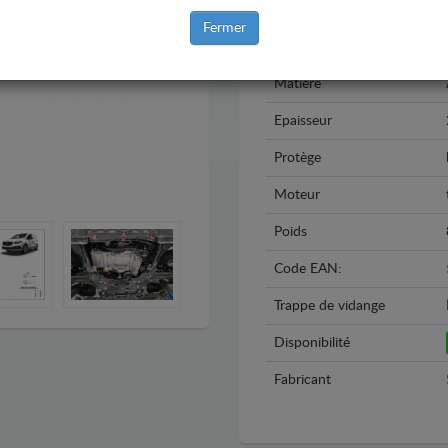
Modèle
Fermer
Année
Matière
Epaisseur
Protège
Moteur
Poids
Code EAN:
Trappe de vidange
Disponibilité
Fabricant