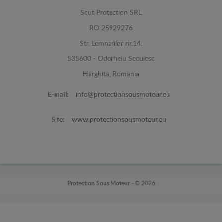
Scut Protection SRL
RO 25929276
Str. Lemnarilor nr.14.
535600 - Odorheiu Secuiesc
Harghita, Romania
E-mail:
info@protectionsousmoteur.eu
Site:
www.protectionsousmoteur.eu
Protection Sous Moteur -
© 2026