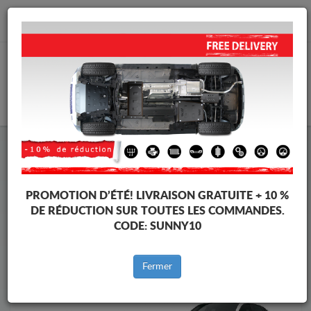
info@protectionsousmoteur.eu
PANIER
Protection Sous Moteur Mazda
Protection Sous Moteur Mazda CX3
Marques
Marque
PROMOTION D’ÉTÉ!
LIVRAISON GRATUITE + 10 %
DE RÉDUCTION SUR TOUTES LES COMMANDES.
CODE:
SUNNY10
Retour au catalogue
Fermer