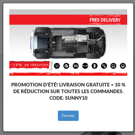
info@protectionsousmoteur.eu
PANIER
Protection Sous Moteur Mazda
Protection Sous Moteur Mazda Axela
Marques
Marque
PROMOTION D’ÉTÉ!
LIVRAISON GRATUITE + 10 %
DE RÉDUCTION SUR TOUTES LES COMMANDES.
CODE:
SUNNY10
Retour au catalogue
Fermer