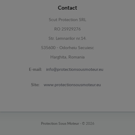
Contact
Scut Protection SRL
RO 25929276
Str. Lemnarilor nr.14.
535600 - Odorheiu Secuiesc
Harghita, Romania
E-mail:
info@protectionsousmoteur.eu
Site:
www.protectionsousmoteur.eu
Protection Sous Moteur -
© 2026