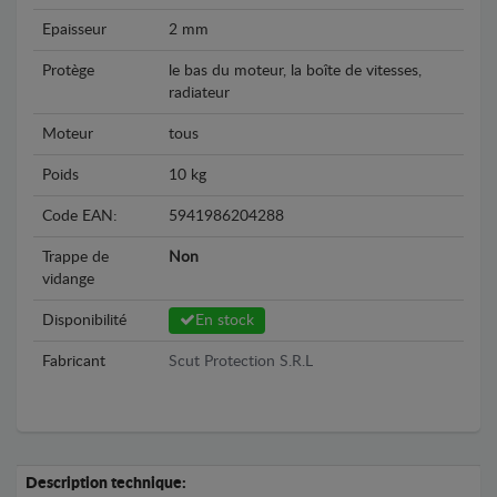
Epaisseur
2 mm
Protège
le bas du moteur, la boîte de vitesses,
radiateur
Moteur
tous
Poids
10 kg
Code EAN:
5941986204288
Trappe de
Non
vidange
Disponibilité
En stock
Fabricant
Scut Protection S.R.L
Description technique: