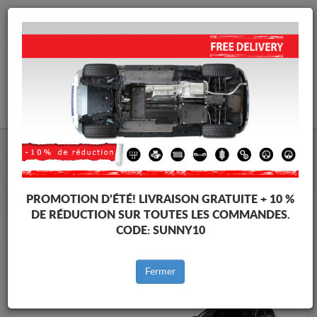
info@protectionsousmoteur.eu
PANIER
Protection Sous Moteur Lancia
Protection Sous Moteur Lancia Delta 3
Marques
Marque
PROMOTION D’ÉTÉ!
LIVRAISON GRATUITE + 10 %
DE RÉDUCTION SUR TOUTES LES COMMANDES.
CODE:
SUNNY10
Retour au catalogue
Fermer