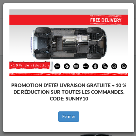
info@protectionsousmoteur.eu
PANIER
Protection Sous Moteur Kia
Protection Sous Moteur Kia Picanto
Marques
Marque
PROMOTION D’ÉTÉ!
LIVRAISON GRATUITE + 10 %
DE RÉDUCTION SUR TOUTES LES COMMANDES.
CODE:
SUNNY10
Retour au catalogue
Fermer