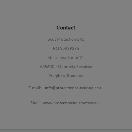
Contact
Scut Protection SRL
RO 25929276
Str. Lemnarilor nr.14.
535600 - Odorheiu Secuiesc
Harghita, Romania
E-mail:
info@protectionsousmoteur.eu
Site:
www.protectionsousmoteur.eu