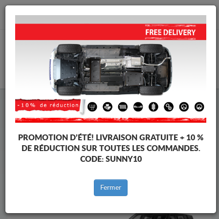
info@protectionsousmoteur.eu
PANIER
Protection Sous Moteur Hyundai
Protection Sous Moteur Hyundai Santa Fe
Marques
Marque
PROMOTION D’ÉTÉ!
LIVRAISON GRATUITE + 10 %
DE RÉDUCTION SUR TOUTES LES COMMANDES.
CODE:
SUNNY10
Retour au catalogue
Fermer