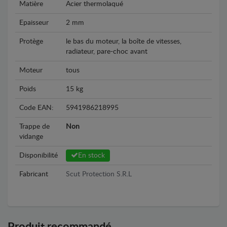
Matière
Acier thermolaqué
Epaisseur
2 mm
Protège
le bas du moteur, la boîte de vitesses,
radiateur, pare-choc avant
Moteur
tous
Poids
15 kg
Code EAN:
5941986218995
Trappe de
Non
vidange
Disponibilité
En stock
Fabricant
Scut Protection S.R.L