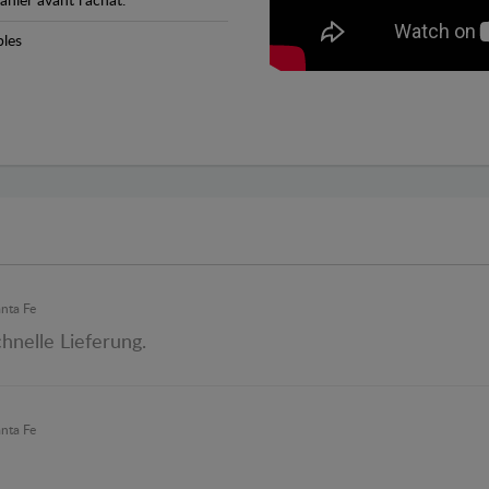
anier avant l'achat.
bles
anta Fe
hnelle Lieferung.
anta Fe