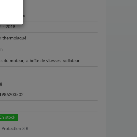
ndai
ndai Santa Fe
2 - 2018
r thermolaqué
m
as du moteur, la boîte de vitesses, radiateur
kg
1986203502
En stock
 Protection S.R.L