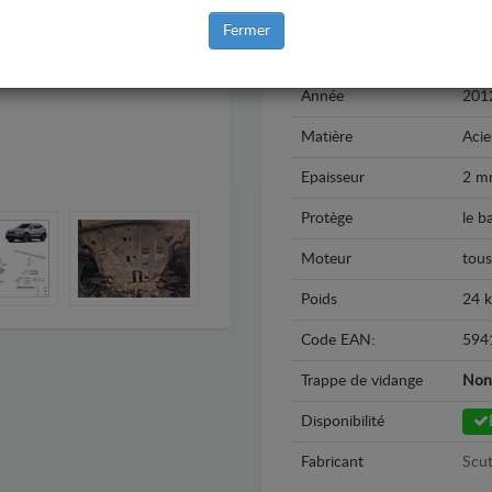
Marque
Hyu
Fermer
Modèle
Hyu
Année
201
Matière
Acie
Epaisseur
2 m
Protège
le b
Moteur
tous
Poids
24 
Code EAN:
594
Trappe de vidange
Non
Disponibilité
Fabricant
Scut