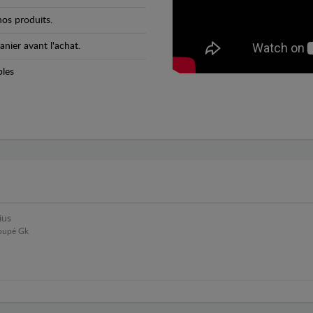
os produits.
anier avant l'achat.
bles
ius
Coupé Gk