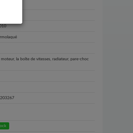
 Coupe
010
ermolaqué
 moteur, la boîte de vitesses, radiateur, pare-choc
203267
tock