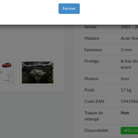
Marque
Hyundai
Fermer
Modèle
Hyundai
Année
2001 - 2
Matière
Acier th
Epaisseur
2 mm
Protège
le bas du
avant
Moteur
tous
Poids
17 kg
Code EAN:
5941986
Trappe de
Non
vidange
Disponibilité
En s