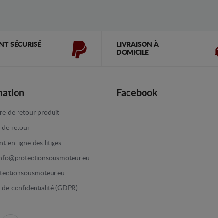
NT SÉCURISÉ
LIVRAISON À
DOMICILE
mation
Facebook
re de retour produit
e de retour
t en ligne des litiges
info@protectionsousmoteur.eu
tectionsousmoteur.eu
e de confidentialité (GDPR)